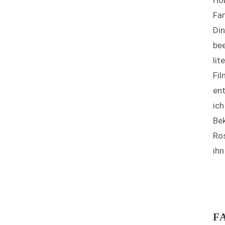
Ho
Fam
Din
bee
lit
Fil
ent
ic
Bek
Ros
ihn
F