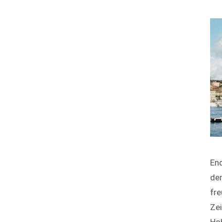
End
dem
fre
Zei