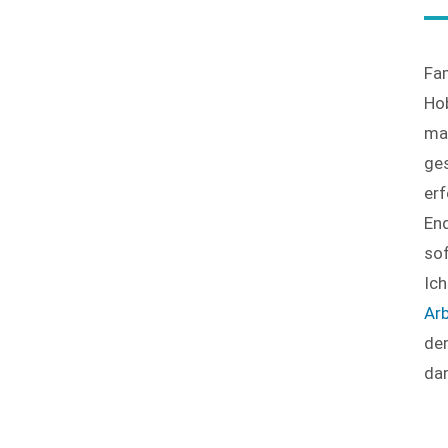
Fam
Hob
ma
ges
erf
End
sof
Ich
Arb
der
dar